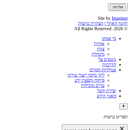
Site by
Imaginet
תקנון האתר
|
הצהרת נגישות
© 2026. All Rights Reserved
מי אנחנו
אודות
צוות
מינהלת
נוטעים צל
הדרכות
פעילויות המרכז
ליווי מיזמי ייעור עירוני
פיתוח והפצת ידע
ערים מובילות
יצירת קשר
מאגר הידע
תפריט נגישות
close