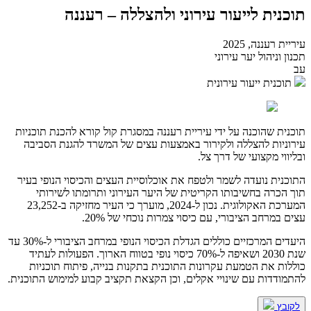
תוכנית לייעור עירוני ולהצללה – רעננה
עיריית רעננה, 2025
תכנון וניהול יער עירוני
עב
תוכנית ייעור עירונית
תוכנית שהוכנה על ידי עיריית רעננה במסגרת קול קורא להכנת תוכניות
עירוניות להצללה ולקירור באמצעות עצים של המשרד להגנת הסביבה
ובליווי מקצועי של דרך צל.
התוכנית נועדה לשמר ולטפח את אוכלוסיית העצים והכיסוי הנופי בעיר
תוך הכרה בחשיבותו הקריטית של היער העירוני ותרומתו לשירותי
המערכת האקולוגית. נכון ל-2024, מוערך כי העיר מחזיקה ב-23,252
עצים במרחב הציבורי, עם כיסוי צמרות נוכחי של 20%.
היעדים המרכזיים כוללים הגדלת הכיסוי הנופי במרחב הציבורי ל-30% עד
שנת 2030 ושאיפה ל-70% כיסוי נופי בטווח הארוך. הפעולות לעתיד
כוללות את הטמעת עקרונות התוכנית בתקנות בנייה, פיתוח תוכניות
להתמודדות עם שינויי אקלים, וכן הקצאת תקציב קבוע למימוש התוכנית.
לקובץ