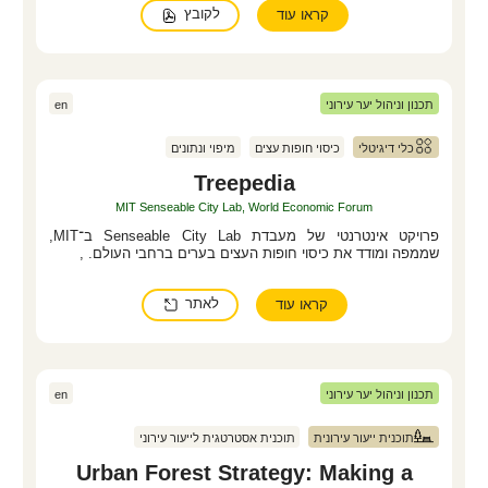
לקובץ
קראו עוד
תכנון וניהול יער עירוני
en
כלי דיגיטלי
כיסוי חופות עצים
מיפוי ונתונים
Treepedia
MIT Senseable City Lab, World Economic Forum
פרויקט אינטרנטי של מעבדת Senseable City Lab ב־MIT,
שממפה ומודד את כיסוי חופות העצים בערים ברחבי העולם. ,
לאתר
קראו עוד
תכנון וניהול יער עירוני
en
תוכנית ייעור עירונית
תוכנית אסטרטגית לייעור עירוני
Urban Forest Strategy: Making a