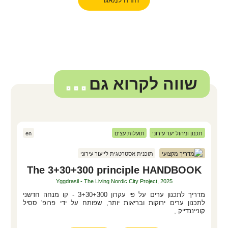
שווה לקרוא גם
...
תכנון וניהול יער עירוני
תועלות עצים
en
מדריך מקצועי
תוכנית אסטרטגית לייעור עירוני
The 3+30+300 principle HANDBOOK
Yggdrasil - The Living Nordic City Project, 2025
מדריך לתכנון ערים על פי עקרון 3+30+300 - קו מנחה חדשני
לתכנון ערים ירוקות ובריאות יותר, שפותח על ידי פרופ' ססיל
קונייננדייק.,