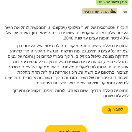
תכנון וניהול יער עירוני
en
תוכנית ייעור עירונית
צילום: Mark Gamba
תוכנית אסטרטגית של העיר מילווקי (ויסקונסין), המבקשת לנהל את היער
העירוני שלה בצורה אפקטיבית, שוויונית וברת-קיימא, תוך הצבת יעד של
40% כיסוי חופות עצים עד שנת 2040. .
התוכנית כוללת שישה תחומי מיקוד: הגדלת כיסוי הצל העירוני דרך
שמירה על עצים קיימים, נטיעות חדשות והנגשת תהליך היתרי כריתה;
תחזוקה מונעת, טיפול במזיקים, חינוך ציבורי לגיזום נכון והגנה על עצים
בתהליכי בנייה; נטיעת עצים מגוונים בגיל ובמין כדי להבטיח עמידות
ארוכת טווח והסתגלות לאקלים משתנה; ניהול ממוקד של עצים במרחב
הציבורי בתיאום עם תשתיות; ריכוז אחריות ניהולית תחת מחלקת
העבודות הציבוריות של העיר; תוכניות חינוך, מעורבות ציבורית, תמריצים
לנטיעה ותחזוקה, ושימור עצים בעלי חשיבות היסטורית.
התוכנית כוללת מדריך יישום מפורט, לוחות זמנים, תקציבים ותעדוף
לפעולות שונות.
לקובץ
חזרה למאגר