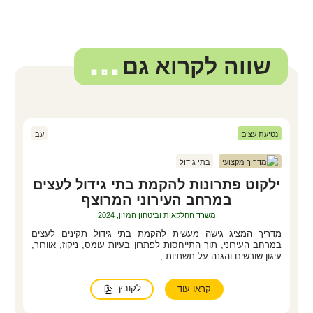
שווה לקרוא גם
...
נטיעת עצים
עב
צילום: תומר אפלבאום
מדריך מקצועי
בתי גידול
ילקוט פתרונות להקמת בתי גידול לעצים
במרחב העירוני המרוצף
משרד החלקאות וביטחון המזון, 2024
מדריך המציג גישה מעשית להקמת בתי גידול תקינים לעצים
במרחב העירוני, תוך התייחסות לפתרון בעיות עומס, ניקוז, אוורור,
עיגון שורשים והגנה על תשתיות.,
לקובץ
קראו עוד