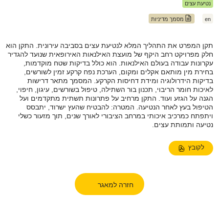
נטיעת עצים
en
מסמך מדיניות
תקן המפרט את התהליך המלא לנטיעת עצים בסביבה עירונית. התקן הוא
חלק מפרויקט רחב היקף של מועצת האילנאות האירופאית שנועד להגדיר
עקרונות עבודה בעולם האילנאות. הוא כולל בדיקות שטח מוקדמות,
בחירת מין מותאם אקלים ומקום, הערכת נפח קרקע זמין לשורשים,
בדיקות הידרולוגיה ומידת דחיסות הקרקע. המסמך מתאר דרישות
לאיכות חומר הריבוי, תכנון בור השתילה, טיפול בשורשים, עיגון, חיפוי,
הגנה על הגזע ועוד. התקן מרחיב על פתרונות תשתית מתקדמים ועל
הטיפול בעץ לאחר הנטיעה. המטרה: להבטיח שהעץ ישרוד, יתבסס
ויתפתח כמרכיב איכותי במרחב הציבורי לאורך שנים, תוך מזעור כשלי
נטיעה ותמותת עצים.
לקובץ
חזרה למאגר