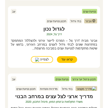
נטיעת עצים
עב
וובינר
בתי גידול
תכנון נטיעת עצים
לגדול נכון
דרך צל, 2024
וובינר מבית 'דרך צל – המרכז לייעור עירוני ולהצללה' המתמקד
בפתרונות שונים לבתי גידול לעצים במרחב העירוני, בדגש על
שיטות מתקדמות לנטיעת עצים בסביבה מרוצפת.,
לצפייה
קראו עוד
תכנון וניהול יער עירוני
נטיעת עצים
עב
צילום: ענבל גרון
מדריך מקצועי
בתי גידול
מדיניות והנחיות
תכנון נטיעת עצים
מדריך ארצי לצל עצים במרחב הבנוי
משרד החקלאות וביטחון המזון, מינהל התכנון, 2020