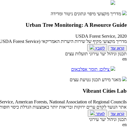
מדריך מקצועי
מיפוי ונתונים
ניטור ומדידה
Urban Tree Monitoring: A Resource Guide
USDA Forest Service, 2020
מדריך מקצועי מקיף של שירות היערות האמריקאי (USDA Forest Service) המספק כלים שיטתיים למנהלי יער עירוני, חוקרים ומתכננים לביצוע ניטור מובנה של עצים בערים.,
קראו עוד
לקובץ
תכנון וניהול יער עירוני
תועלות עצים
en
צילום: תומר אפלבאום
מאגר מידע
תכנון נטיעת עצים
Vibrant Cities Lab
ervice, American Forests, National Association of Regional Councils
אתר הנועד לקדם ערים ירוקות ובריאות יותר באמצעות הגדלת כיסוי חופות 
קראו עוד
לאתר
תכנון וניהול יער עירוני
en