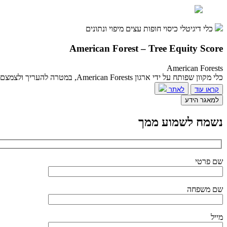
כלי דיגיטלי
כיסוי חופות עצים
מיפוי ונתונים
American Forest – Tree Equity Score
American Forests
כלי מקוון שפותח על ידי ארגון American Forests, במטרה להעריך ולצמצם פערים בכיסוי חופות עצים בין שכונות שונות.,
קראו עוד
לאתר
למאגר הידע
נשמח לשמוע ממך
שם פרטי
שם משפחה
מייל