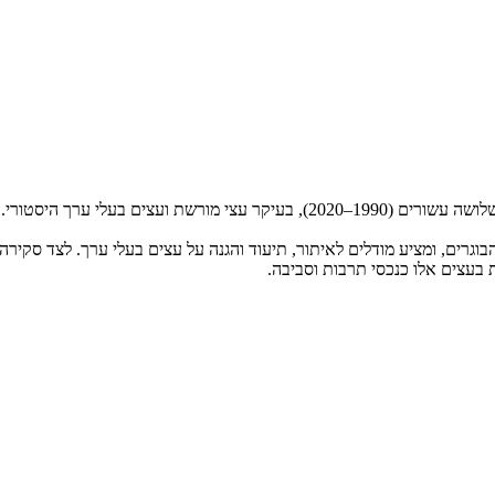
מאמר העוסק בפרויקט מעקב, תיעוד ושימור עצים בוגרים בישראל לאורך שלושה עשורים (90
ים, ומציע מודלים לאיתור, תיעוד והגנה על עצים בעלי ערך. לצד סקירה ה
 בעצים אלו כנכסי תרבות וסביבה.