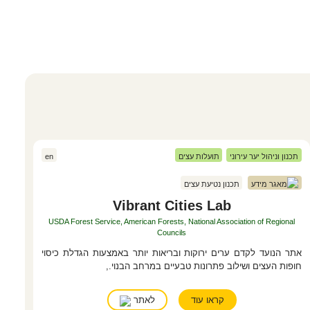
תכנון וניהול יער עירוני
תועלות עצים
en
צילום: תומר אפלבאום
מאגר מידע
תכנון נטיעת עצים
Vibrant Cities Lab
USDA Forest Service, American Forests, National Association of Regional
Councils
אתר הנועד לקדם ערים ירוקות ובריאות יותר באמצעות הגדלת כיסוי
חופות העצים ושילוב פתרונות טבעיים במרחב הבנוי.,
קראו עוד
לאתר