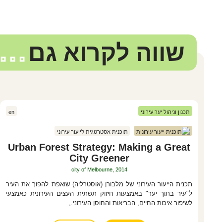
שווה לקרוא גם
...
תכנון וניהול יער עירוני
en
תוכנית ייעור עירונית
תוכנית אסטרטגית לייעור עירוני
Urban Forest Strategy: Making a Great
City Greener
city of Melbourne, 2014
תכנית הייעור העירוני של מלבורן (אוסטרליה) שואפת להפוך את העיר
ל"עיר בתוך יער" באמצעות חיזוק תשתית העצים העירונית כאמצעי
לשיפור איכות החיים, הבריאות והחוסן העירוני.,