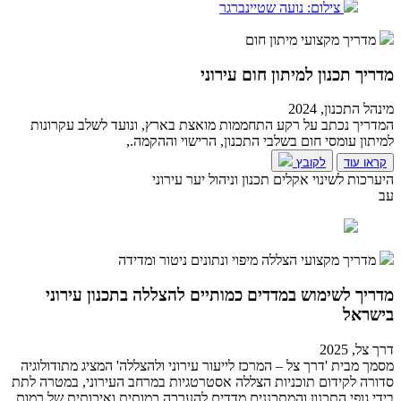
צילום: נועה שטיינברגר
מדריך מקצועי
מיתון חום
מדריך תכנון למיתון חום עירוני
מינהל התכנון, 2024
המדריך נכתב על רקע התחממות מואצת בארץ, ונועד לשלב עקרונות
למיתון עומסי חום בשלבי התכנון, הרישוי וההקמה.,
קראו עוד
לקובץ
היערכות לשינוי אקלים
תכנון וניהול יער עירוני
עב
מדריך מקצועי
הצללה
מיפוי ונתונים
ניטור ומדידה
מדריך לשימוש במדדים כמותיים להצללה בתכנון עירוני
בישראל
דרך צל, 2025
מסמך מבית 'דרך צל – המרכז לייעור עירוני ולהצללה' המציג מתודולוגיה
סדורה לקידום תוכניות הצללה אסטרטגיות במרחב העירוני, במטרה לתת
בידי גופי התכנון והמתכננים מדדים להערכה כמותית ואיכותית של רמות