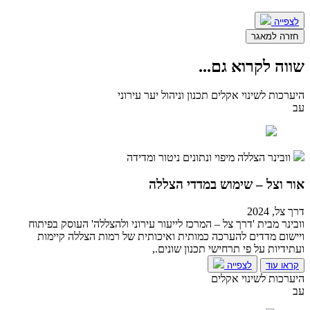
לצפייה
חזרה למאגר
שווה לקרוא גם
...
היערכות לשינוי אקלים
תכנון וניהול יער עירוני
עב
וובינר
הצללה
מיפוי ונתונים
ניטור ומדידה
אור וצל – שימוש במדדי הצללה
דרך צל, 2024
וובינר מבית 'דרך צל – המרכז לייעור עירוני ולהצללה' העוסק בפיתוח
ויישום מדדים להערכה כמותית ואיכותית של רמות הצללה קיימות
ועתידיות על פי תרחישי תכנון שונים.,
קראו עוד
לצפייה
היערכות לשינוי אקלים
עב