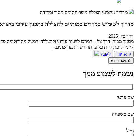
מדריך מקצועי
הצללה
מיפוי ונתונים
ניטור ומדידה
מדריך לשימוש במדדים כמותיים להצללה בתכנון עירוני בישרא
דרך צל, 2025
מסמך מבית 'דרך צל – המרכז לייעור עירוני ולהצללה' המציג מתודולוגיה 
קיימות ועתידיות על פי תרחישי תכנון שונים. ,
קראו עוד
לקובץ
למאגר הידע
נשמח לשמוע ממך
שם פרטי
שם משפחה
מייל