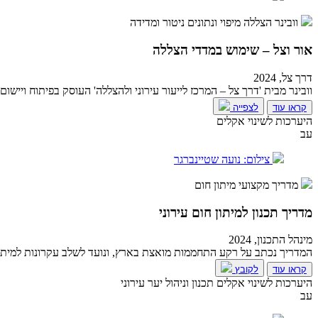
וובינר
הצללה
מיפוי ונתונים
ניטור ומדידה
אור וצל – שימוש במדדי הצללה
דרך צל, 2024
וובינר מבית 'דרך צל – המרכז לייעור עירוני ולהצללה' העוסק בפיתוח וייש
קראו עוד
לצפייה
היערכות לשינוי אקלים
עב
צילום: נועה שטיינברגר
מדריך מקצועי
מיתון חום
מדריך תכנון למיתון חום עירוני
מינהל התכנון, 2024
המדריך נכתב על רקע התחממות מואצת בארץ, ונועד לשלב עקרונות למיתון 
קראו עוד
לקובץ
היערכות לשינוי אקלים
תכנון וניהול יער עירוני
עב