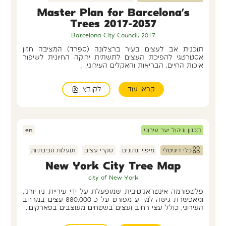
Master Plan for Barcelona’s
Trees 2017-2037
Barcelona City Council, 2017
תוכנית אב לעצים בעיר ברצלונה (ספרד) המציבה חזון
אסטרטגי להפיכת העצים לתשתית ירוקה החיונית לשיפור
איכות החיים, הבריאות והאקלים העירוני. ,
לקובץ
קראו עוד
תכנון וניהול יער עירוני
en
כלי דיגיטלי
מיפוי ונתונים
סקרי עצים
תועלות סביבתיות
New York City Tree Map
city of New York
פלטפורמה אינטראקטיבית שמופעלת על ידי עיריית ניו יורק,
ומאפשרת גישה למידע מפורט על כ-880,000 עצים במרחב
העירוני, כולל עצי רחוב ועצים בשטחים מעוצבים בפארקים.,