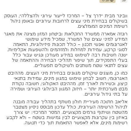
עב
וובינר
וובינר מבית "דרך צל – המרכז לייעור עירוני ולהצללה", העוסק
בשיקולים בבחירת מיני עצים לרחובות עירוניים ובאופן ניהול
רשימת המינים המומלצים.
רונזה אמארה ממשרד החקלאות וביטחון המזון מציגה את מאגר
המידע למיני עצים של המשרד, שמכיל מידע שימושי
לאגרונומים ואנשי תכנון – כולל תכונות פיזיולוגיות, התאמה
לסוגי קרקע, עמידות למחלות ולמזהמים ולהשפעות אקלימיות.
ישנה חשיבות רבה לשימוש במידע מעודכן ונגיש עבור כלל
בעלי התפקידים, תוך שיפור תהליכי הבחירה וההתאמה של
עצים לתנאי שטח משתנים ולשיקולים תפעוליים.
כמו כן, מוצגים שיקולים מגוונים בבחירת מיני העצים. מההיבט
האגרונומי, חשוב לבחון שימוש במגוון מינים, עמידות בתנאי
קיצון, וכשירות לאורך זמן. מההיבט האקולוגי, חשובה נקודת
מבט מערכתית יותר – חיזוק המגוון הביולוגי העירוני ושמירה
על בתי גידול עירוניים.
אליאב חתוכה מעיריית חולון משתף בתהליך עבודה מובנה
לניהול הרשימה העירונית, כולל עדכון מבוסס ניסיון מצטבר
מהשטח ושיתוף גורמים מקצועיים. המסר המרכזי: יש צורך
באיזון בין עקרונות מקצועיים לבין גמישות בשטח – ולא לקבע
רשימות מינים, אלא לאפשר התאמות תוך כדי תנועה.