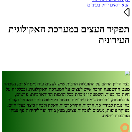
הבא
רואים ירוק בעיניים
תפקיד העצים במערכת האקולוגית
העירונית
בצד הדיון הרחב על התועלות הרבות שיש לעצים עירוניים לאדם, נשכחה
מעט ההשפעה הרבה שיש לעצים על המערכת האקולוגית, ובכלל זה על
חיות בר בעיר. השפעה זו ניכרת בכל הרמות ההירארכיות: פרטים,
אוכלוסיות, וחברות צומח עירוניות. בסיור בקמפוס נבקר במספר נקודות
בהן ננסה לבודד את הרמות ההירארכיות האלה ולבחון כיצד בעלי חיים,
בעיקר עופות, מגיבים לנוכחות עצים, מעץ בודד ועד ליחידות נוף צמחי
מורכבות יחסית.